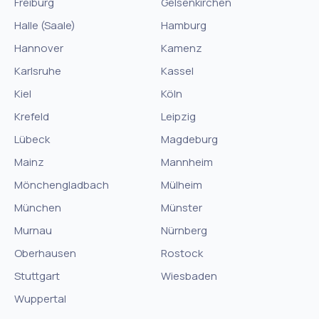
Freiburg
Gelsenkirchen
Halle (Saale)
Hamburg
Hannover
Kamenz
Karlsruhe
Kassel
Kiel
Köln
Krefeld
Leipzig
Lübeck
Magdeburg
Mainz
Mannheim
Mönchengladbach
Mülheim
München
Münster
Murnau
Nürnberg
Oberhausen
Rostock
Stuttgart
Wiesbaden
Wuppertal