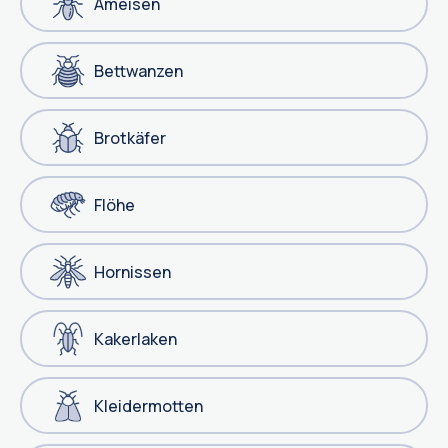
Ameisen
Bettwanzen
Brotkäfer
Flöhe
Hornissen
Kakerlaken
Kleidermotten