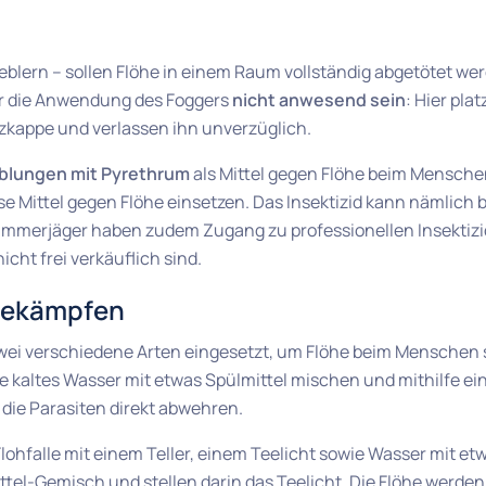
eblern – sollen Flöhe in einem Raum vollständig abgetötet wer
r die Anwendung des Foggers
nicht anwesend sein
: Hier pla
zkappe und verlassen ihn unverzüglich.
blungen mit Pyrethrum
als Mittel gegen Flöhe beim Menschen
ese Mittel gegen Flöhe einsetzen. Das Insektizid kann nämlic
mmerjäger haben zudem Zugang zu professionellen Insektizi
icht frei verkäuflich sind.
 bekämpfen
zwei verschiedene Arten eingesetzt, um Flöhe beim Menschen 
kaltes Wasser mit etwas Spülmittel mischen und mithilfe ei
l die Parasiten direkt abwehren.
lohfalle mit einem Teller, einem Teelicht sowie Wasser mit etw
ttel-Gemisch und stellen darin das Teelicht. Die Flöhe werde