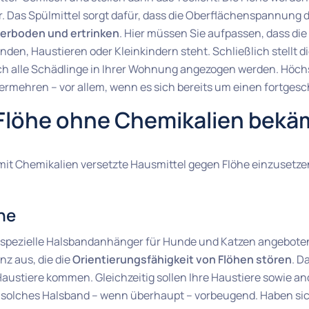
r. Das Spülmittel sorgt dafür, dass die Oberflächenspannung 
llerboden und ertrinken
. Hier müssen Sie aufpassen, dass die 
en, Haustieren oder Kleinkindern steht. Schließlich stellt d
klich alle Schädlinge in Ihrer Wohnung angezogen werden. Höc
ermehren – vor allem, wenn es sich bereits um einen fortgesch
 Flöhe ohne Chemikalien bek
 mit Chemikalien versetzte Hausmittel gegen Flöhe einzusetzen,
he
 spezielle Halsbandanhänger für Hunde und Katzen angeboten
nz aus, die die
Orientierungsfähigkeit von Flöhen stören
. D
 Haustiere kommen. Gleichzeitig sollen Ihre Haustiere sowie a
 solches Halsband – wenn überhaupt – vorbeugend. Haben sic