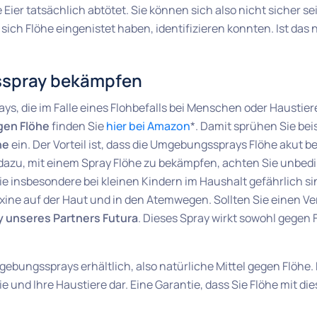
 Eier tatsächlich abtötet. Sie können sich also nicht sicher s
 sich Flöhe eingenistet haben, identifizieren konnten. Ist das 
sspray bekämpfen
ys, die im Falle eines Flohbefalls bei Menschen oder Hausti
en Flöhe
finden Sie
hier bei Amazon
*. Damit sprühen Sie bei
he
ein. Der Vorteil ist, dass die Umgebungssprays Flöhe akut 
azu, mit einem Spray Flöhe zu bekämpfen, achten Sie unbeding
die insbesondere bei kleinen Kindern im Haushalt gefährlich 
ine auf der Haut und in den Atemwegen. Sollten Sie einen V
y unseres Partners Futura
. Dieses Spray wirkt sowohl gegen 
bungssprays erhältlich, also natürliche Mittel gegen Flöhe. 
 und Ihre Haustiere dar. Eine Garantie, dass Sie Flöhe mit die