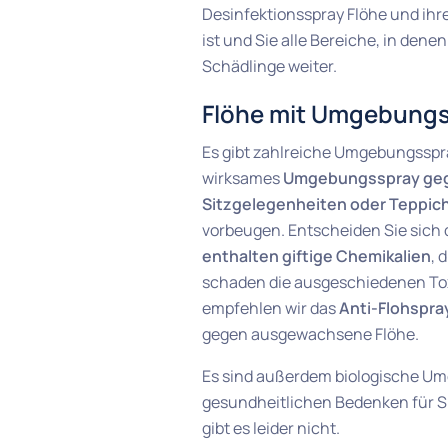
Desinfektionsspray Flöhe und ihre
ist und Sie alle Bereiche, in denen
Schädlinge weiter.
Flöhe mit Umgebung
Es gibt zahlreiche Umgebungsspra
wirksames
Umgebungsspray geg
Sitzgelegenheiten oder Teppic
vorbeugen. Entscheiden Sie sich d
enthalten giftige Chemikalien
, 
schaden die ausgeschiedenen Tox
empfehlen wir das
Anti-Flohspra
gegen ausgewachsene Flöhe.
Es sind außerdem biologische Umge
gesundheitlichen Bedenken für Sie
gibt es leider nicht.