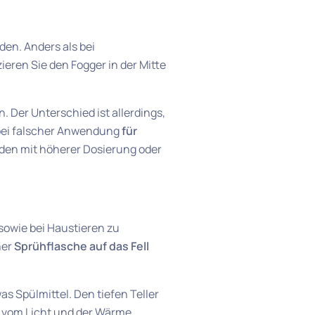
den. Anders als bei
tzieren Sie den Fogger in der Mitte
. Der Unterschied ist allerdings,
h bei falscher Anwendung
für
den mit höherer Dosierung oder
sowie bei Haustieren zu
ner
Sprühflasche auf das Fell
as Spülmittel. Den tiefen Teller
n vom Licht und der Wärme