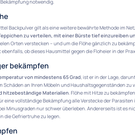
ive Bekämpfung notwendig.
öhe
el Backpulver gilt als eine weitere bewährte Methode im Netz
eppichen zu verteilen, mit einer Bürste tief einzureiben
ielen Orten verstecken – und um die Flöhe gänzlich zu bekämp
ebenfalls, ob dieses Hausmittel gegen die Floheier in der Praxis
iger bekämpfen
emperatur von mindestens 65 Grad
, ist er in der Lage, daru
m Schäden an Ihren Möbeln und Haushaltsgegenständen zu ve
d hitzebeständige Materialien
. Flöhe mit Hitze zu bekämpfen
ür eine vollständige Bekämpfung alle Verstecke der Parasiten 
e bei Minusgraden nur schwer überleben. Andererseits ist es nich
in die Gefriertruhe zu legen.
mpfen